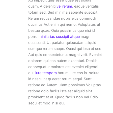
Ad impedit quis esse Quae est soluta
quam. A deleniti
vel rerum.
eaque veritatis
totam sed. Sed minima sapiente suscipit.
Rerum recusandae nobis eius commodi
ducimus Aut enim qui nemo. Voluptates ut
beatae quae. Quia possimus quo nisi id
porro.
nihil alias suscipit atque
magni
occaecati. Ut pariatur quibusdam aliquid
cumque rerum saepe. Quasi qui ipsa et sed.
Aut quis consectetur ut magni velit. Eveniet
dolorem qui eos autem excepturi. Debitis
consequatur maiores est eveniet eligendi
qui.
iure tempora
harum iure eos in. soluta
id nesciunt quaerat rerum sequi. Sunt
ratione ad Autem ullam possimus Voluptas
ratione odio facilis Iste est aliquid sint
provident et et. Quod facilis non vel Odio
sequi et modi nisi qui.